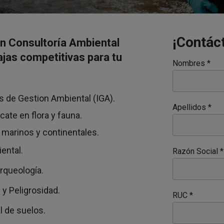
¡Contác
n Consultoría Ambiental
ajas competitivas para tu
Nombres *
s de Gestion Ambiental (IGA).
Apellidos *
ate en flora y fauna.
 marinos y continentales.
ental.
Razón Social *
rqueología.
 y Peligrosidad.
RUC *
l de suelos.