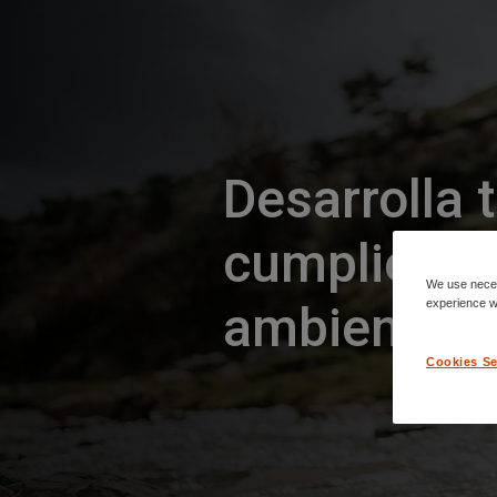
Desarrolla 
cumpliendo
We use neces
experience wh
ambiental
Cookies Se