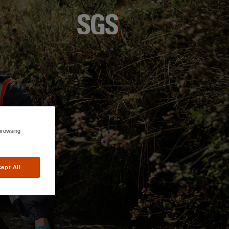
browsing
ept All