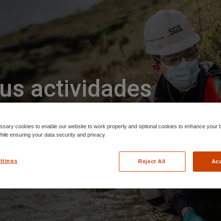
tus actividades
 la normativa
sary cookies to enable our website to work properly and optional cookies to enhance your 
ile ensuring your data security and privacy.
vigente
ttings
Reject All
Acc